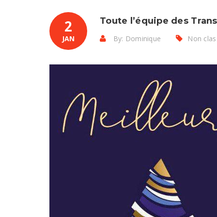
Toute l’équipe des Tra
2
JAN
By: Dominique
Non clas